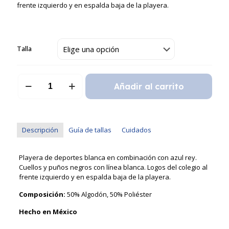
$256.00
frente izquierdo y en espalda baja de la playera.
hasta
$325.00
Talla
Playera
Añadir al carrito
de
Deportes
cantidad
Descripción
Guía de tallas
Cuidados
Playera de deportes blanca en combinación con azul rey.
Cuellos y puños negros con línea blanca. Logos del colegio al
frente izquierdo y en espalda baja de la playera.
Composición:
50% Algodón, 50% Poliéster
Hecho en México