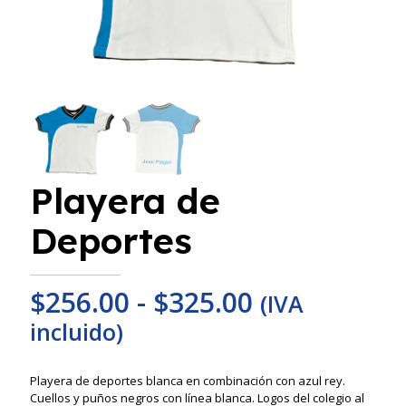
Playera de
Deportes
Rango
$
256.00
-
$
325.00
(IVA
de
incluido)
precios:
desde
Playera de deportes blanca en combinación con azul rey.
Cuellos y puños negros con línea blanca. Logos del colegio al